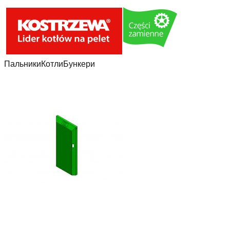
Пальники
Котли
Бункери