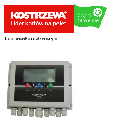
Пальники
Котли
Бункери