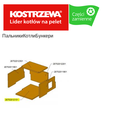
Пальники
Котли
Бункери