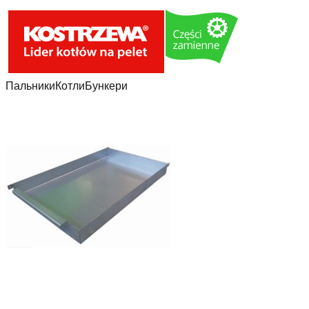
Пальники
Котли
Бункери