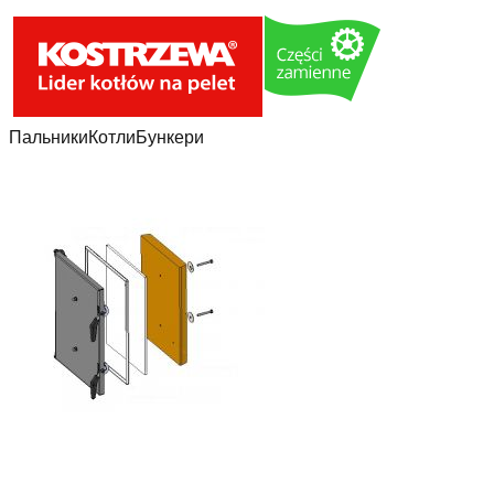
Пальники
Котли
Бункери