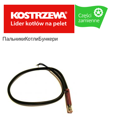
Пальники
Котли
Бункери