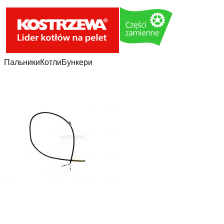
Пальники
Котли
Бункери