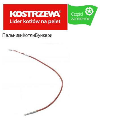
Пальники
Котли
Бункери