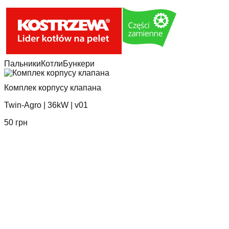
Пальники
Котли
Бункери
Комплек корпусу клапана
Twin-Agro
|
36kW
|
v01
50
грн