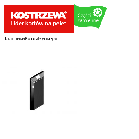
Пальники
Котли
Бункери