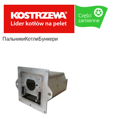
Пальники
Котли
Бункери