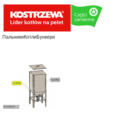
Пальники
Котли
Бункери