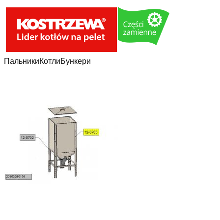
Пальники
Котли
Бункери