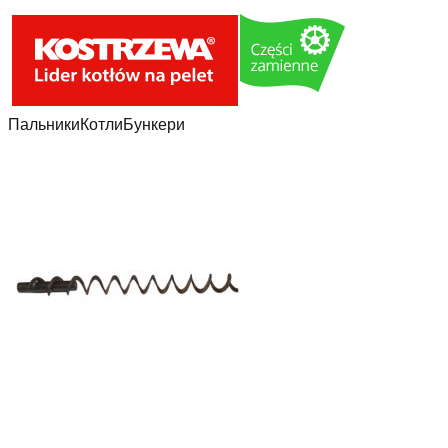
Пальники
Котли
Бункери