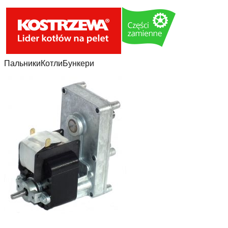
Пальники
Котли
Бункери