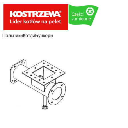
Пальники
Котли
Бункери