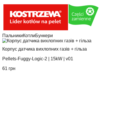
Пальники
Котли
Бункери
Корпус датчика вихлопних газів + гільза
Pellets-Fuggy-Logic-2
|
15kW
|
v01
61
грн