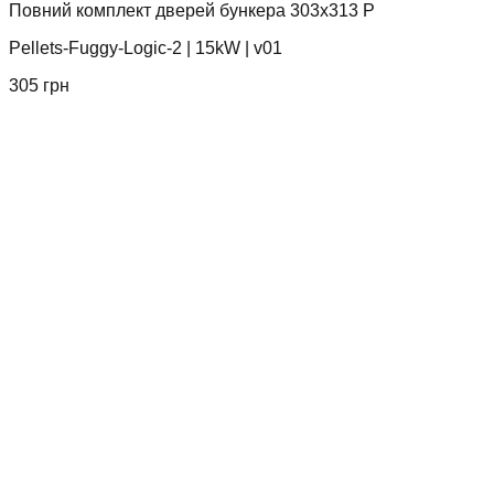
Повний комплект дверей бункера 303x313 P
Pellets-Fuggy-Logic-2
|
15kW
|
v01
305
грн