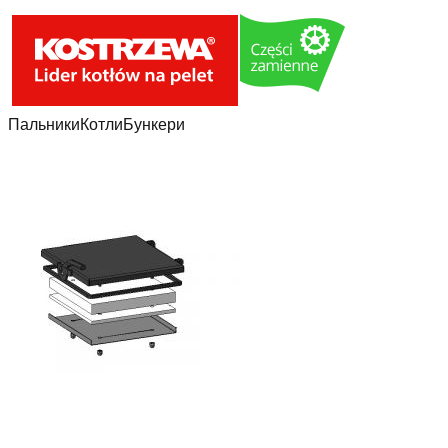
Пальники
Котли
Бункери