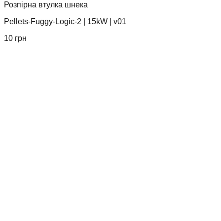
Розпірна втулка шнека
Pellets-Fuggy-Logic-2
|
15kW
|
v01
10
грн