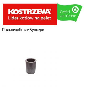
Пальники
Котли
Бункери