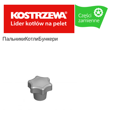
Пальники
Котли
Бункери