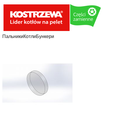
Пальники
Котли
Бункери