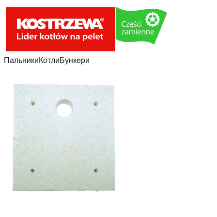
Пальники
Котли
Бункери