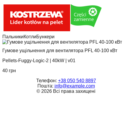
Пальники
Котли
Бункери
Гумове ущільнення для вентилятора PFL 40-100 кВт
Pellets-Fuggy-Logic-2
|
40kW
|
v01
40
грн
Телефон:
+38 050 540 8897
Пошта:
info@example.com
©
2026
Всі права захищені