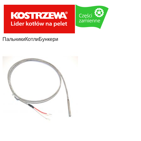
Пальники
Котли
Бункери