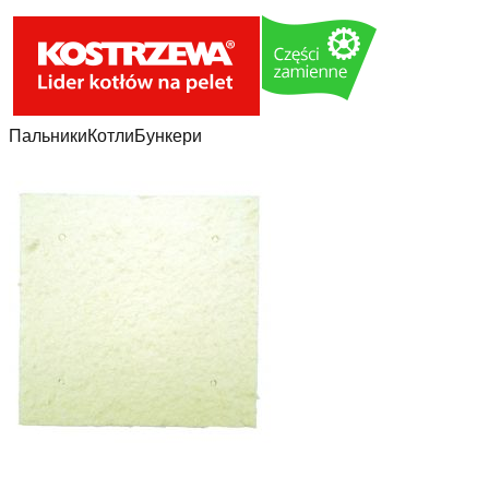
Пальники
Котли
Бункери