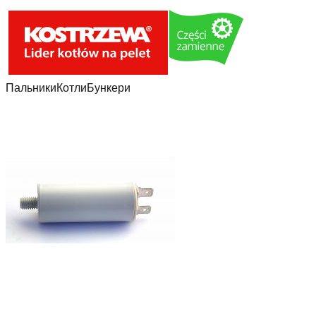
Пальники
Котли
Бункери