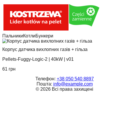
Пальники
Котли
Бункери
Корпус датчика вихлопних газів + гільза
Pellets-Fuggy-Logic-2
|
40kW
|
v01
61
грн
Телефон:
+38 050 540 8897
Пошта:
info@example.com
©
2026
Всі права захищені