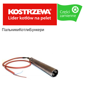
Пальники
Котли
Бункери