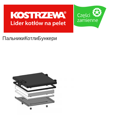
Пальники
Котли
Бункери