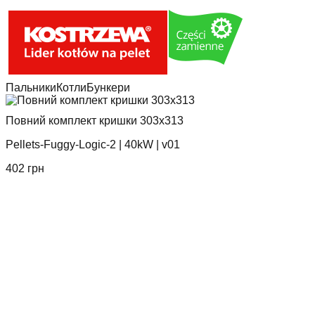
Пальники
Котли
Бункери
Повний комплект кришки 303x313
Pellets-Fuggy-Logic-2
|
40kW
|
v01
402
грн