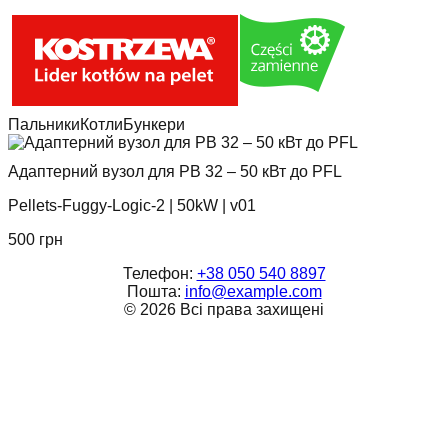
Пальники
Котли
Бункери
Адаптерний вузол для PB 32 – 50 кВт до PFL
Pellets-Fuggy-Logic-2
|
50kW
|
v01
500
грн
Телефон:
+38 050 540 8897
Пошта:
info@example.com
©
2026
Всі права захищені