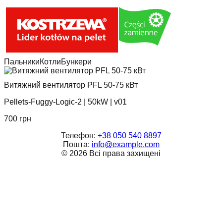
Пальники
Котли
Бункери
Витяжний вентилятор PFL 50-75 кВт
Pellets-Fuggy-Logic-2
|
50kW
|
v01
700
грн
Телефон:
+38 050 540 8897
Пошта:
info@example.com
©
2026
Всі права захищені