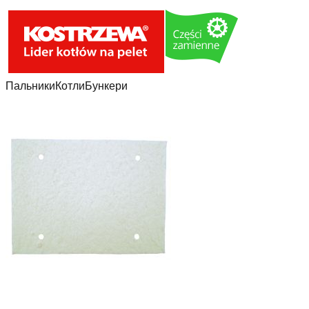
Пальники
Котли
Бункери