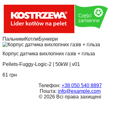
Пальники
Котли
Бункери
Корпус датчика вихлопних газів + гільза
Pellets-Fuggy-Logic-2
|
50kW
|
v01
61
грн
Телефон:
+38 050 540 8897
Пошта:
info@example.com
©
2026
Всі права захищені