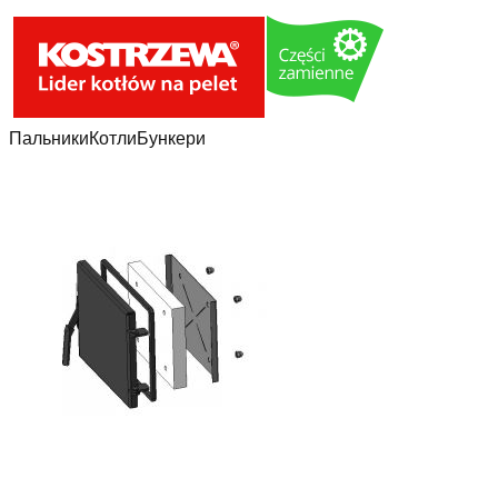
Пальники
Котли
Бункери