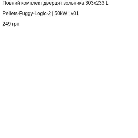
Повний комплект дверцят зольника 303x233 L
Pellets-Fuggy-Logic-2
|
50kW
|
v01
249
грн