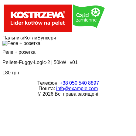
Пальники
Котли
Бункери
Реле + розетка
Pellets-Fuggy-Logic-2
|
50kW
|
v01
180
грн
Телефон:
+38 050 540 8897
Пошта:
info@example.com
©
2026
Всі права захищені