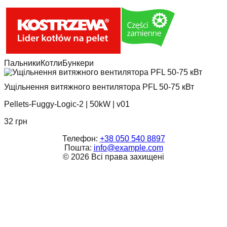
Пальники
Котли
Бункери
Ущільнення витяжного вентилятора PFL 50-75 кВт
Pellets-Fuggy-Logic-2
|
50kW
|
v01
32
грн
Телефон:
+38 050 540 8897
Пошта:
info@example.com
©
2026
Всі права захищені