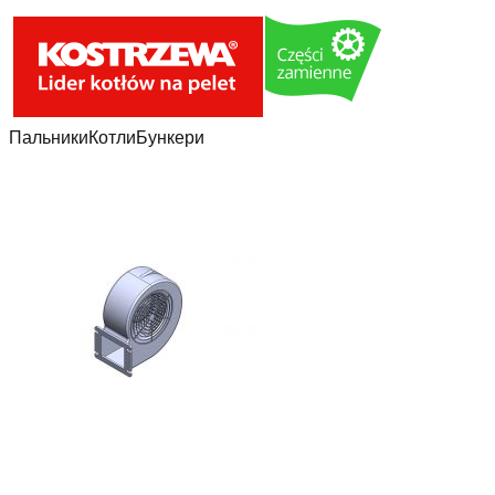
Пальники
Котли
Бункери