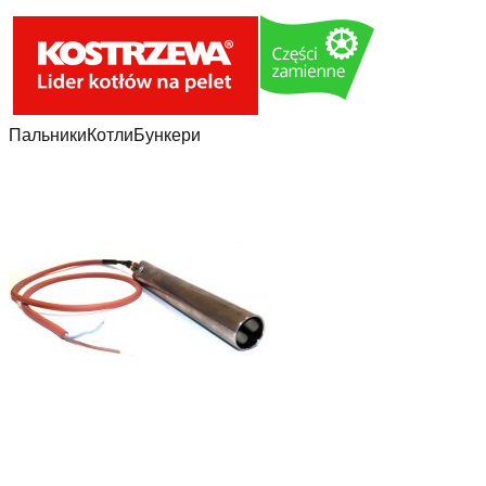
Пальники
Котли
Бункери