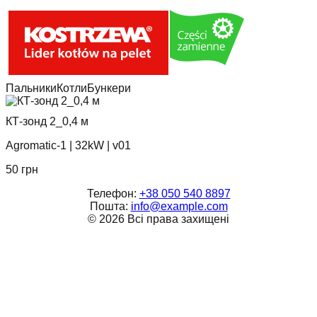
Пальники
Котли
Бункери
КТ-зонд 2_0,4 м
Agromatic-1
|
32kW
|
v01
50
грн
Телефон:
+38 050 540 8897
Пошта:
info@example.com
©
2026
Всі права захищені